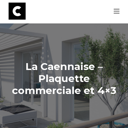
Skip
to
content
La Caennaise –
Plaquette
commerciale et 4×3