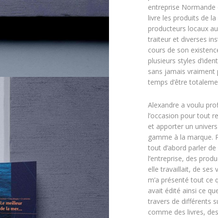
entreprise Normande d
livre les produits de l
producteurs locaux au
traiteur et diverses in
cours de son existence
plusieurs styles d’ident
sans jamais vraiment 
temps d’être totaleme
Alexandre a voulu prof
l’occasion pour tout r
et apporter un univers
gamme à la marque. Po
tout d’abord parler de l
l’entreprise, des prod
elle travaillait, de ses 
m’a présenté tout ce q
avait édité ainsi ce qu
travers de différents 
comme des livres, des