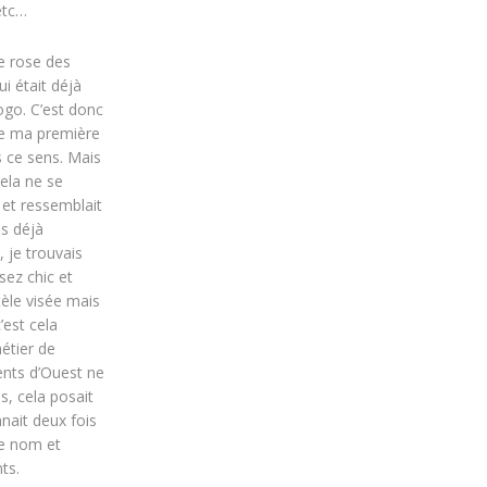
etc…
ne rose des
i était déjà
logo. C’est donc
ue ma première
s ce sens. Mais
cela ne se
et ressemblait
s déjà
, je trouvais
sez chic et
tèle visée mais
’est cela
métier de
ents d’Ouest ne
s, cela posait
ait deux fois
e nom et
ts.