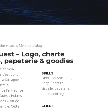
tité visuelle, Merchandising
uest – Logo, charte
, papeterie & goodies
é et moi-
SKILLS
 c’est donc
Direction Artistique,
l a fait appel à
Logo, Identité
iste à
visuelle, papeterie,
 de l’entreprise
merchandising
Ouest, Huîtres
acés » située
CLIENT
andie. Cette