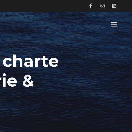
 charte
ie &