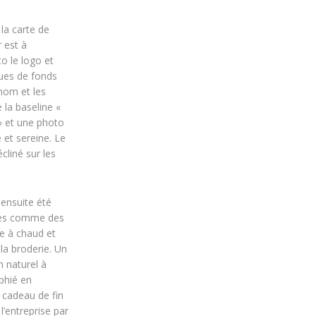
la carte de
r est à
to le logo et
ques de fonds
nom et les
 la baseline «
» et une photo
 et sereine. Le
cliné sur les
 ensuite été
iles comme des
ge à chaud et
la broderie. Un
n naturel à
phié en
cadeau de fin
l’entreprise par