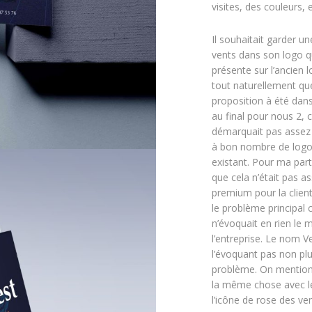
visites, des couleurs, 
Il souhaitait garder u
vents dans son logo qu
présente sur l’ancien 
tout naturellement q
proposition à été dan
au final pour nous 2, 
démarquait pas assez 
à bon nombre de logo
existant. Pour ma part
que cela n’était pas as
premium pour la clien
le problème principal c
n’évoquait en rien le 
l’entreprise. Le nom V
l’évoquant pas non plu
problème. On mentionn
la même chose avec l
l’icône de rose des ven