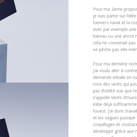
Pour ma 2eme proposi
je suis partie sur l’idé
l’univers naval et la r
avec par exemple une
bateau ou une ancre m
cela ne convenait pas 
ne pêche pas elle-mê
Pour ma dernière rech
j’ai voulu aller à contr
demande initiale en s
rose des vents qui pou
pas d’utilité vue que l’
s’appelle Vents d’Ouest
initie déjà suffisamme
l’ouest. J’ai donc trava
et les vagues puisque 
coquillages et crustac
développe grâce aux 