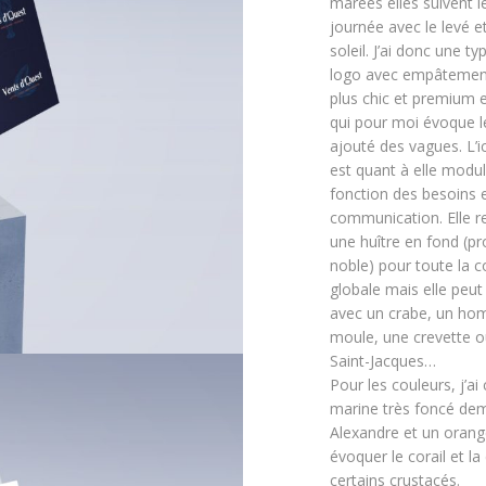
marées elles suivent l
journée avec le levé e
soleil. J’ai donc une t
logo avec empâtemen
plus chic et premium e
qui pour moi évoque le 
ajouté des vagues. L’
est quant à elle modu
fonction des besoins e
communication. Elle r
une huître en fond (pro
noble) pour toute la
globale mais elle peut
avec un crabe, un ho
moule, une crevette o
Saint-Jacques…
Pour les couleurs, j’ai 
marine très foncé de
Alexandre et un orang
évoquer le corail et l
certains crustacés.