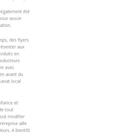
 également été
pour assoir
ation.
ps, des flyers
résenter aux
produits en
roducteurs
re avec
 en avant du
isanat local
fiance et
de tout
tout modifier
ntreprise aille
leurs. A bientôt
.