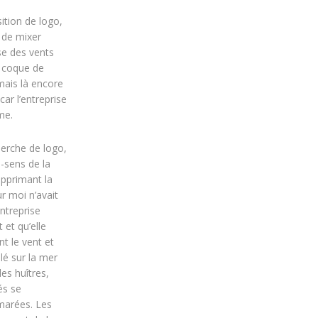
tion de logo,
e de mixer
ose des vents
 coque de
ais là encore
car l’entreprise
me.
erche de logo,
e-sens de la
upprimant la
r moi n’avait
entreprise
 et qu’elle
nt le vent et
illé sur la mer
les huîtres,
és se
marées. Les