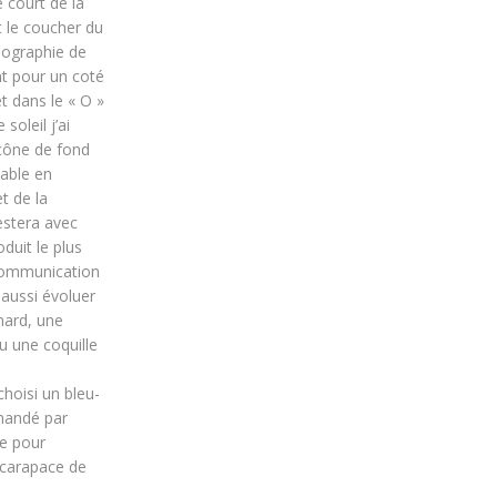
e court de la
t le coucher du
ypographie de
t pour un coté
t dans le « O »
soleil j’ai
icône de fond
lable en
t de la
estera avec
duit le plus
 communication
 aussi évoluer
mard, une
u une coquille
choisi un bleu-
mandé par
e pour
a carapace de