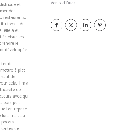
Vents d'Ouest
istribue et
a mer des
x restaurants,
stitutions… Au
, elle a eu
ités visuelles
prendre le
nt développée.
iter de
emettre à plat
 haut de
ur cela, il m’a
’activité de
ucteurs avec qui
valeurs puis il
ue l’entreprise
e lui aimait au
supports
 cartes de