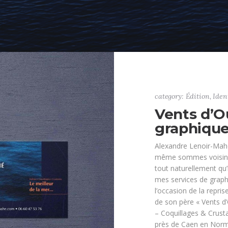
category: Édition, Iden
Vents d’O
graphique
Alexandre Lenoir-Mah
même sommes voisins
tout naturellement qu’i
mes services de graph
l’occasion de la reprise
de son père « Vents d’
– Coquillages & Crust
près de Caen en Norm